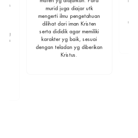
materi yg diajarkan. Para
Ingg
a dlm
Man
murid juga diajar utk
 yg
did
mengerti ilmu pengetahuan
uhan
mand
dilihat dari iman Kristen
kron
serta dididik agar memiliki
ya jg
karakter yg baik, sesuai
siswa
dengan teladan yg diberikan
tan 1
nak
Kristus.
S.
kin
didik
nnya.