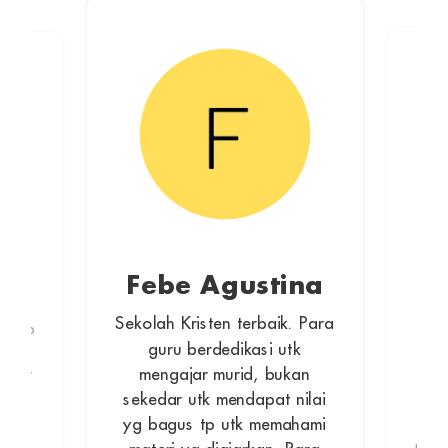
Febe Agustina
em
M
Sekolah Kristen terbaik. Para
garap
guru berdedikasi utk
 dg
Sek
mengajar murid, bukan
pikir
car
an
sekedar utk mendapat nilai
anak
 ga
yg bagus tp utk memahami
pe
 Yg