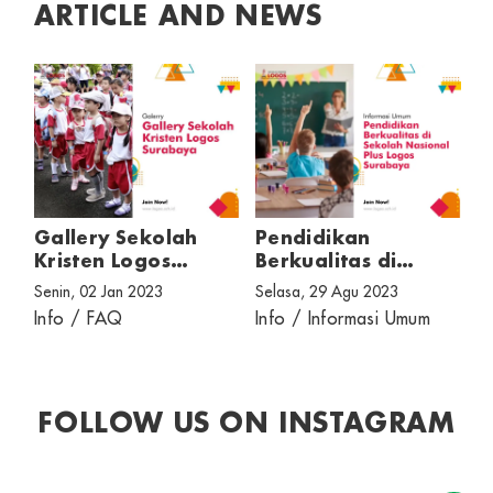
ARTICLE AND NEWS
ik
Gallery Sekolah
Pendidikan
K
Kristen Logos
Berkualitas di
K
Surabaya
Sekolah Nasional
S
Senin, 02 Jan 2023
Selasa, 29 Agu 2023
Se
Plus Logos
ik
Info / FAQ
Info / Informasi Umum
In
Surabaya
FOLLOW US ON INSTAGRAM