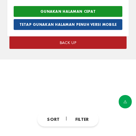
Elementary / Elementary
Classes
GUNAKAN HALAMAN CEPAT
Hubungi Kami
TETAP GUNAKAN HALAMAN PENUH VERSI MOBILE
BACK UP
SORT
FILTER